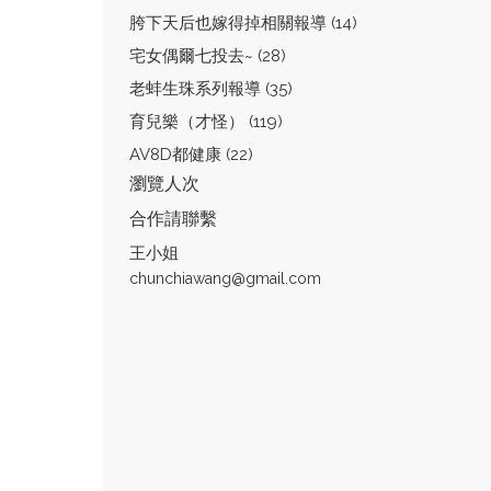
胯下天后也嫁得掉相關報導 (14)
宅女偶爾七投去~ (28)
老蚌生珠系列報導 (35)
育兒樂（才怪） (119)
AV8D都健康 (22)
瀏覽人次
合作請聯繫
王小姐
chunchiawang@gmail.com