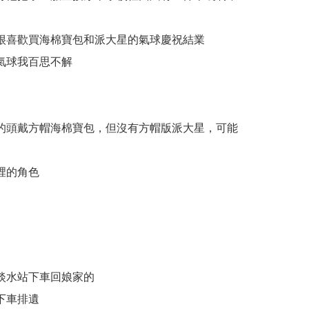
很喜歡買海棉寶包和派大星的氣球慶祝結業
氣球我百思不解
的頭戴方帽海棉寶包，但沒有方帽版派大星，可能
裡的角色
淡水站下車回娘家的
下車排遺