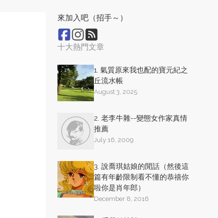
來加入吧（招手～）
十大熱門文章
1. 氣質原來我也配的寶元紀之
丘流水帳
August 3, 2025
2. 老李牛雜--變態女作家真情
推薦
July 16, 2009
3. 說喬琪姑娘的閒話（然後這
篇有年齡限制看不懂的恭禧你
啦你是肖年郎）
December 8, 2016