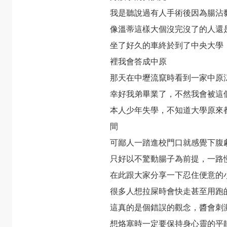
我是聽說過有人手術後因為腸沾
像溫蒂這樣大個沒完沒了的人還
坐了好久的車終於到了中央大學
裡我會答成中原
那天在中壢流竄時看到一家中原
幸好我弟畢業了，不然我會被這
本人少年失學，不知道大學原來
間
可鄙人一踏進校門口就感覺下腹
只好以不驚動腸子為前提，一路
在此跟大家分享一下忍住便意的
很多人想拉屎時會快走甚至用跑
這真的是個錯誤的觀念，醬會刺
想烙塞時一定要保持身心靈的平