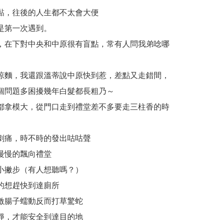
黏，往後的人生都不太會大便
是第一次遇到。
，在下對中央和中原很有盲點，常有人問我弟唸哪
涼麵，我還跟溫蒂說中原快到惹，差點又走錯間，
個問題多困擾幾年白髮都長粗乃～
都拿模大，從門口走到禮堂差不多要走三柱香的時
劇痛，時不時的發出咕咕聲
慢慢的飄向禮堂
小撇步（有人想聽嗎？）
的想趕快到達廁所
激腸子蠕動反而打草驚蛇
靜，才能安全到達目的地