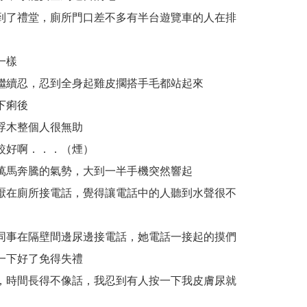
到了禮堂，廁所門口差不多有半台遊覽車的人在排
一樣
繼續忍，忍到全身起雞皮擱搭手毛都站起來
下痢後
浮木整個人很無助
較好啊．．．（煙）
萬馬奔騰的氣勢，大到一半手機突然響起
厭在廁所接電話，覺得讓電話中的人聽到水聲很不
同事在隔壁間邊尿邊接電話，她電話一接起的摸們
一下好了免得失禮
，時間長得不像話，我忍到有人按一下我皮膚尿就