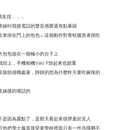
有朋友捏．．．
蒂姊叫我接電話的聲音感覺還有點暴躁
去拿掛在門上的包包←這個動作對青蛙腿患者很吃
大包包放在一個極小的台子上
頭上，手機相機Vaio P加起來也頗重
及狼狽感獨處著，靜靜的想為什麼昨天要吃麻辣的
及姊接的壞話的
不是因為露點了，是那天看起來很胖羞於見人
可他把學士服直接穿來學校裡面只有一件吊嘎啊不