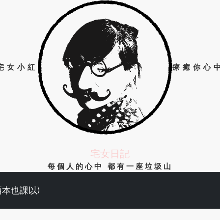
宅女小紅
療癒你心
宅女日記
每個人的心中 都有一座垃圾山
兩本也課以)