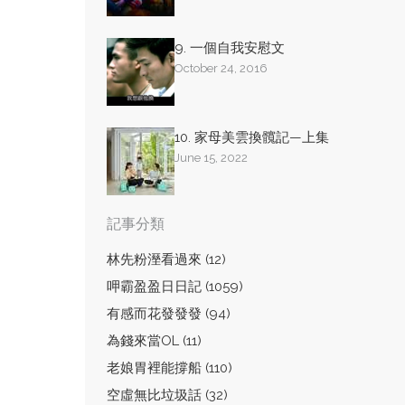
9. 一個自我安慰文
October 24, 2016
10. 家母美雲換髖記—上集
June 15, 2022
記事分類
林先粉溼看過來 (12)
呷霸盈盈日日記 (1059)
有感而花發發發 (94)
為錢來當OL (11)
老娘胃裡能撐船 (110)
空虛無比垃圾話 (32)