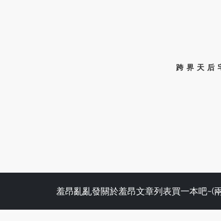
跨界天后
羞昂亂亂發
關於羞昂
文章列表
買一本吧~(