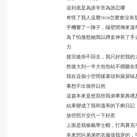
這到底是為誰辛苦為誰忍哪
奇怪了我人這麼nice怎麼會沒
手機響了一陣子，隔壁間傳來溫
為了怕激怒她我以蹲姿伸長了手
力
接完後掛不回去，我只好把我的
然後大到一半大包包站不穩砸在我
我在這個小空間揉著頭和屎尿味
事想不出個所以然
這篇本來是想寫些我弟畢業典禮
結果變成了我和溫蒂的下痢日記
放些照片交代一下好惹
上面是我偷戴學士帽，打馬賽克
本來想叫弟弟把衣服借我穿的，