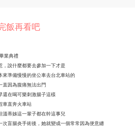
完飯再看吧
畢業典禮
惹，說什麼都要去參加一下才是
本來準備慢慢的坐公車去台北車站的
一直因為腹痛無法出門
早還在喝可樂刺激腸子這樣
程車直奔火車站
但溫蒂姊這一輩子都在幹這事兒
一次盲腸炎手術後，她就變成一個常常因為便意纏