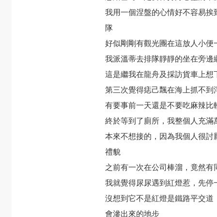
我用一個涅盤的心情好不容易挨
隊
好似剛剛有觀光團在這放人小便
我派溫蒂去排隊靜靜的坐在旁邊
這是繼我在龍舟及採訪貨車上想
第三次覺得痣己飄在海上抓不到
有要事前一天還是不要吃麻辣比
終於等到了廁所，我整個人充滿
本來不想接的，因為我個人很討
禮貌
之前有一次在公司棒溜，竟然有
我就覺得尿尿遇到紅燈惹，先停
沒想到它不是紅燈是鐵路平交道
會滲出來的地步