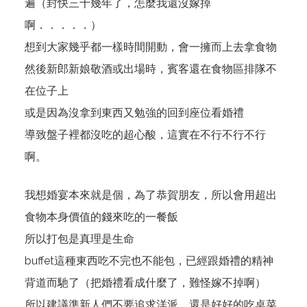
遍（封快三十幾年了，怎麼我還沒嫁掉
啊．．．．．）
想到大家幾乎都一樣時間開動，會一擁而上去拿食物
然後新郎新娘敬酒或出場時，賓客還在食物區排隊不
在位子上
或是因為沒拿到東西又勉強的回到座位看婚禮
導致盤子裡都沒吃的超心酸，這實在不行不行不行
啊。
我想婚宴本來就是個，為了恭賀朋友，所以會用超出
食物本身價值的錢來吃的一餐飯
所以打包是真理是生命
buffet這種東西吃不完也不能包，已經跟婚禮的精神
背道而馳了（把婚禮看成什麼了，難怪嫁不掉啊）
所以建議準新人們不要追求洋派，還是好好的吃桌菜