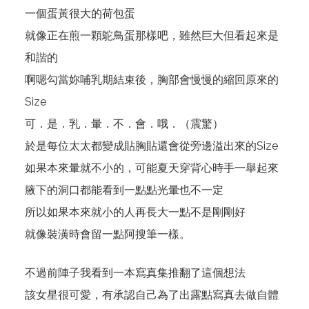
一個蛋黃很大的荷包蛋
就像正在煎一顆鴕鳥蛋那樣吧，雖然巨大但看起來是
和諧的
啊嗯勾當妳哺乳期結束後，胸部會慢慢的縮回原來的
Size
可．是．乳．暈．不．會．哦．（震驚）
於是每位太太都變成貼胸貼還會從旁邊溢出來的Size
如果本來暈就不小的，可能夏天穿背心時手一舉起來
腋下的洞口都能看到一點點光暈也不一定
所以如果本來就小的人再長大一點不是剛剛好
就像裝潢時會留一點阿搜筆一樣。
不過前陣子我看到一本寫真集推翻了這個想法
該女星很可愛，有承認自己為了出露點寫真去做自體