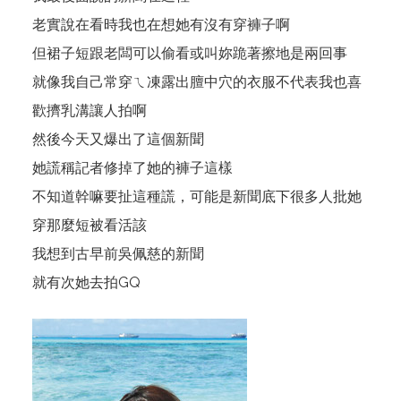
老實說在看時我也在想她有沒有穿褲子啊
但裙子短跟老闆可以偷看或叫妳跪著擦地是兩回事
就像我自己常穿ㄟ凍露出膻中穴的衣服不代表我也喜
歡擠乳溝讓人拍啊
然後今天又爆出了
這個新聞
她謊稱記者修掉了她的褲子這樣
不知道幹嘛要扯這種謊，可能是新聞底下很多人批她
穿那麼短被看活該
我想到古早前吳佩慈的新聞
就有次她去拍GQ