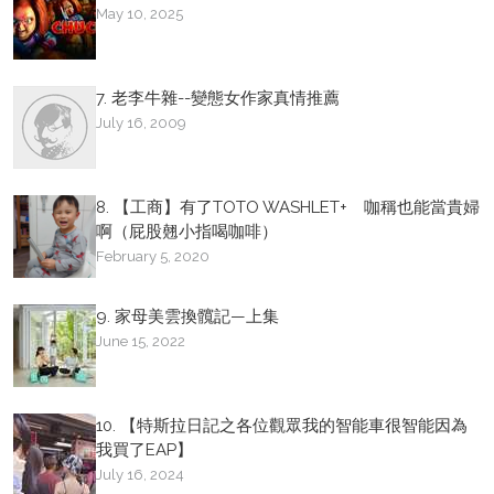
May 10, 2025
7. 老李牛雜--變態女作家真情推薦
July 16, 2009
8. 【工商】有了TOTO WASHLET+ 咖稱也能當貴婦
啊（屁股翹小指喝咖啡）
February 5, 2020
9. 家母美雲換髖記—上集
June 15, 2022
10. 【特斯拉日記之各位觀眾我的智能車很智能因為
我買了EAP】
July 16, 2024