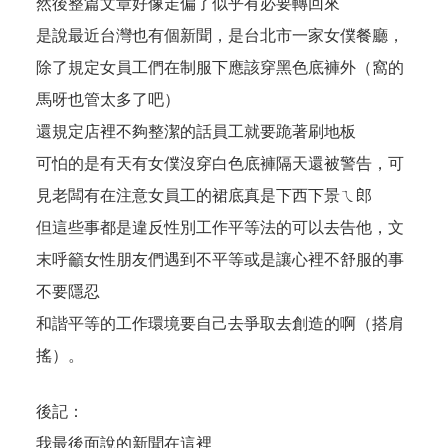
然後整篇文章好像走偏了似乎有必要轉回來
是說最近台灣也有個新聞，是台北市一家女僕餐廳，
除了規定女員工們在制服下應該穿黑色底褲外（窩的
馬呀也管太多了吧）
還規定店裡不夠整潔的話員工就要跪著刷地板
可怕的是有天有女僕沒穿白色底褲隔天還被警告，可
見老闆有在注意女員工的裙底真是下西下景ㄟ郎
但這些事都是違反性別工作平等法的可以去告他，文
末呼籲女性朋友們遇到不平等或是讓心裡不舒服的事
不要隱忍
和諧平等的工作環境要自己去爭取去創造的啊（搭肩
搖）。
後記：
我最後面說的新聞
在這裡