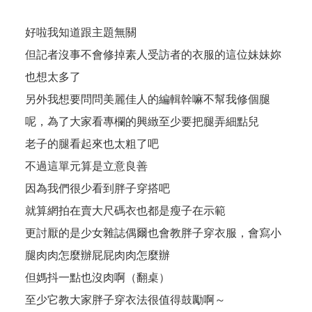
好啦我知道跟主題無關
但記者沒事不會修掉素人受訪者的衣服的這位妹妹妳
也想太多了
另外我想要問問
美麗佳人
的編輯幹嘛不幫我修個腿
呢，為了大家看專欄的興緻至少要把腿弄細點兒
老子的腿看起來也太粗了吧
不過這單元算是立意良善
因為我們很少看到胖子穿搭吧
就算網拍在賣大尺碼衣也都是瘦子在示範
更討厭的是少女雜誌偶爾也會教胖子穿衣服，會寫小
腿肉肉怎麼辦屁屁肉肉怎麼辦
但媽抖一點也沒肉啊（翻桌）
至少它教大家胖子穿衣法很值得鼓勵啊～