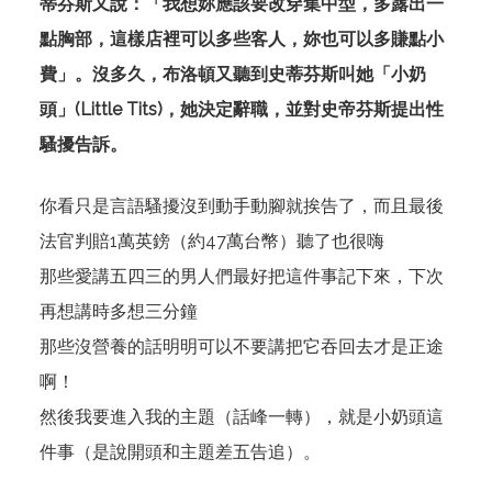
蒂芬斯又說：「我想妳應該要改穿集中型，多露出一
點胸部，這樣店裡可以多些客人，妳也可以多賺點小
費」。沒多久，布洛頓又聽到史蒂芬斯叫她「小奶
頭」(Little Tits)，她決定辭職，並對史帝芬斯提出性
騷擾告訴。
你看只是言語騷擾沒到動手動腳就挨告了，而且最後
法官判賠1萬英鎊（約47萬台幣）聽了也很嗨
那些愛講五四三的男人們最好把這件事記下來，下次
再想講時多想三分鐘
那些沒營養的話明明可以不要講把它吞回去才是正途
啊！
然後我要進入我的主題（話峰一轉），就是小奶頭這
件事（是說開頭和主題差五告追）。