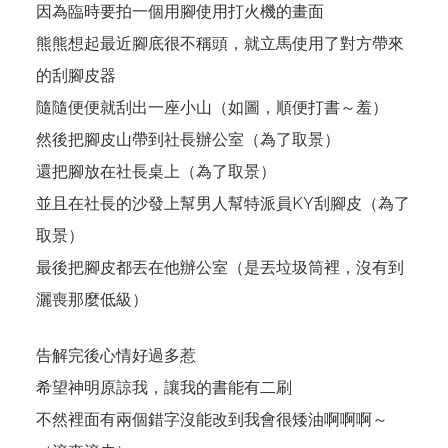
因為臨時要拍一個用腳使用打火機的畫面
熊熊想起最近腳底很不稱頭，就立馬使用了對方帶來
的刮腳皮器
隨隨便便就刮出一座小山（如圖，順便打書～羞）
然後把腳皮山帶到社長辦公室（為了取景）
還把腳放在社長桌上（為了取景）
並且在社長的沙發上幫男人幫特派員KY刮腳皮（為了
取景）
最後把腳皮都丟在他辦公室（是丟垃圾筒裡，沒有到
灑喪那麼低級）
告解完後心情好過多惹
希望神明原諒我，讓我的書能有二刷
不然裡面有兩個錯字沒能改到我會很矮油啊啊啊～