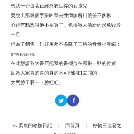
想我一介披著正經外衣生存的女孩兒
要說出那幾個字跟叫我去性病診所掛號差不多柳
心裡有點想叫他不要買了，免得敝人清新的形象毀於
一旦
但為了銷售，只好用差不多降了三格的音量小聲縮：
你問店員宅女小紅
在此懇請各大書店把我的書擺放在顯眼一點的位置
因為大家真的真的真的不可能開口去問的
太丟臉了啊～（臉紅紅）
<< 緊詹的賴撫日記
|
回首頁
|
好物三連發之