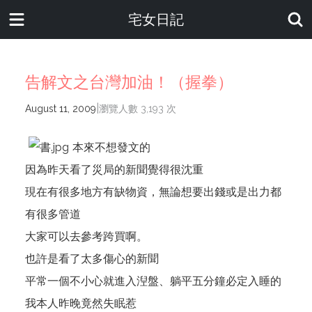
宅女日記
告解文之台灣加油！（握拳）
|
August 11, 2009
瀏覽人數 3,193 次
本來不想發文的
因為昨天看了災局的新聞覺得很沈重
現在有很多地方有缺物資，無論想要出錢或是出力都
有很多管道
大家可以去參考跨買啊。
也許是看了太多傷心的新聞
平常一個不小心就進入湼盤、躺平五分鐘必定入睡的
我本人昨晚竟然失眠惹