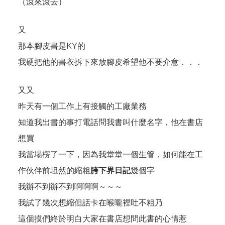
（滾來滾去）
又
那本腳皮書是KY的
我硬把他的書衣拆下來放腳皮希望他不要介意．．．
又又
昨天有一個工作上有接觸的工廠業務
知道我出書的事打電話問我書叫什麼名字，他在書店
想買
我當場楞了一下，因為我堂堂一個生管，如何能在工
作伙伴前坦然的縮粗
胯下界日記
幾個字
我辦不到辦不到啊啊啊～～～
我試了幾次想縮但話卡在喉嚨裡吐不粗乃
這個摸們終於明白大家在書店想問此書的心情惹