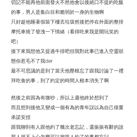
切記不能再他前面發火不然他會以後絕口不提約吃飯
的事，男人是集白目和脆弱於一身的生物啊
只好趁他睡著假裝下樓丟垃圾然後把停在外面的整排
摩托車燒了發洩一下情緒（看得吃來我是開玩笑的
吧）
接下來我想他又提過牛排吧但我對此事已進入空靈狀
態你惹毛不了我der
最不可思議的是到了當天他壓根忘了跟我討論了一禮
拜吃食的事，到了約定的時間人根本消失了啊
然後之前因為有微吵，所以上週他終於想到了
而且想到後他又變成一個有為的青年誤以為自己很重
承諾安捏
跟我聊到有人跟他約了幾次老忘記，還振振有辭的說
那人很不上心怎麼可以把跟人約了的事都忘記