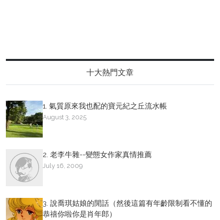
十大熱門文章
1. 氣質原來我也配的寶元紀之丘流水帳
August 3, 2025
2. 老李牛雜--變態女作家真情推薦
July 16, 2009
3. 說喬琪姑娘的閒話（然後這篇有年齡限制看不懂的
恭禧你啦你是肖年郎）