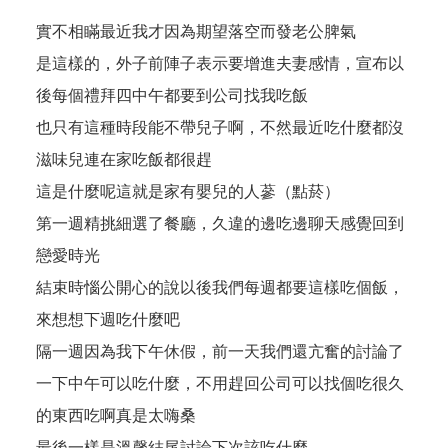
實不相瞞最近我才因為期望落空而發老公脾氣
是這樣的，外子前陣子表示要增進夫妻感情，宣布以
後每個禮拜四中午都要到公司找我吃飯
也只有這種時段能不帶兒子啊，不然最近吃什麼都沒
滋味兒連在家吃飯都很趕
這是什麼呢這就是家有嬰兒的人蔘（點菸）
第一週精挑細選了餐廳，久違的邊吃邊聊天感覺回到
戀愛時光
結束時惱公開心的說以後我們每週都要這樣吃個飯，
來想想下週吃什麼吧
隔一週因為我下午休假，前一天我們還亢奮的討論了
一下中午可以吃什麼，不用趕回公司可以找個吃很久
的東西吃啊真是太嗨桑
最後一樣是溫馨結尾討論下次該吃什麼