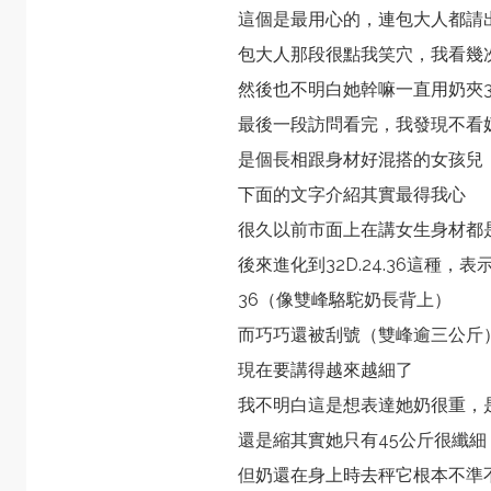
這個是最用心的，連包大人都請
包大人那段很點我笑穴，我看幾
然後也不明白她幹嘛一直用奶夾
最後一段訪問看完，我發現不看
是個長相跟身材好混搭的女孩兒
下面的文字介紹其實最得我心
很久以前市面上在講女生身材都是36
後來進化到32D.24.36這種
36（像雙峰駱駝奶長背上）
而巧巧還被刮號（雙峰逾三公斤
現在要講得越來越細了
我不明白這是想表達她奶很重，
還是縮其實她只有45公斤很纖細
但奶還在身上時去秤它根本不準