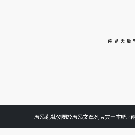
跨界天后
羞昂亂亂發
關於羞昂
文章列表
買一本吧~(