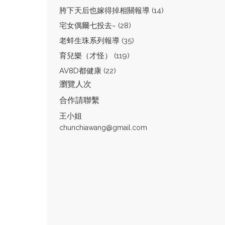
胯下天后也嫁得掉相關報導 (14)
宅女偶爾七投去~ (28)
老蚌生珠系列報導 (35)
育兒樂（才怪） (119)
AV8D都健康 (22)
瀏覽人次
合作請聯繫
王小姐
chunchiawang@gmail.com