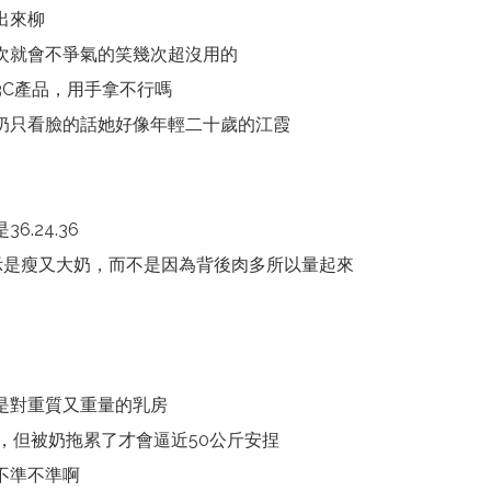
出來柳
次就會不爭氣的笑幾次超沒用的
3C產品，用手拿不行嗎
奶只看臉的話她好像年輕二十歲的江霞
.24.36
，表示是瘦又大奶，而不是因為背後肉多所以量起來
）
是對重質又重量的乳房
，但被奶拖累了才會逼近50公斤安捏
不準不準啊