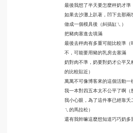
最後我想了半天要怎麼秤奶才準
如果去沙灘上趴著，凹下去那兩
做成一個模具後（糾搞缸ㄟ）
把豬肉塞進去填滿
最後去秤肉有多重可能比較準（
不，可能要用豬的乳房去塞滿
奶對肉不準，奶要對奶才公平又
的比較貼近）
萬萬不可像博客來的
這個活動
一
我一本對四五本太不公平了啊（
我小心眼，為了這件事已經靠夭
ㄟ的馬拉松）
還有我幹嘛這麼想知道巧巧奶多