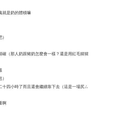
塊就是奶的體積嘛
吧）
精確（那人奶跟豬奶怎麼會一樣？還是用紅毛猩猩
樣
怒）
二十四小時了而且還會繼續靠下去（這是一場尻ㄙ
重啊