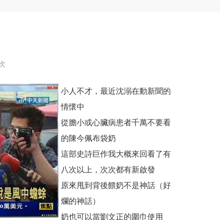
 次
小人不才，最近沈溺在動新聞的
情懷中
從膽小或心臟病患者千萬不要看
的
陳今佩布袋奶
這部史詩巨作我大概來回看了有
八次以上，次次都有新啟發
原來甩到背後餵奶不是神話（好
爛的神話）
奶也可以當劉文正的圍巾使用