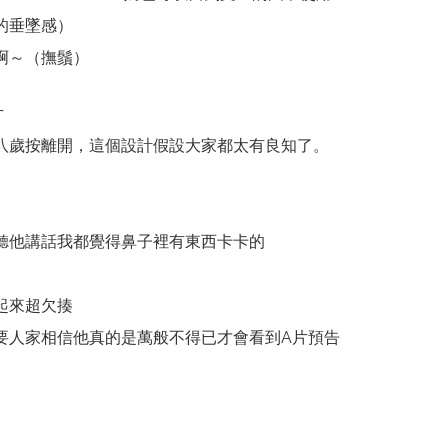
的垂墜感）
啊～（撫鬚）
片
八歲按離開，這個設計假設大家都太有良知了。
聽他講話我都覺得鼻子裡有東西卡卡的
起來超欠揍
要人家相信他真的是萬般不得已才會看到A片預告