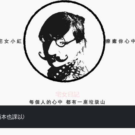
宅女小紅
療癒你心
宅女日記
每個人的心中 都有一座垃圾山
兩本也課以)