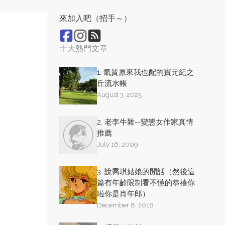
來加入吧（招手～）
十大熱門文章
1. 氣質原來我也配的寶元紀之
丘流水帳
August 3, 2025
2. 老李牛雜--變態女作家真情
推薦
July 16, 2009
3. 說喬琪姑娘的閒話（然後這
篇有年齡限制看不懂的恭禧你
啦你是肖年郎）
December 8, 2016