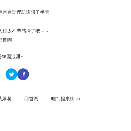
蜍是台語俚語還想了半天
人也太不帶感情了吧～～
節目啊
n粉絲團
泄泄~
某厚啊
|
回首頁
|
哇ㄟ掐來柳 >>