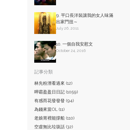
9. 平口長洋裝讓我的女人味滿
出家門扭～
July 26, 2011
10. 一個自我安慰文
October 24, 2016
記事分類
林先粉溼看過來 (12)
呷霸盈盈日日記 (1059)
有感而花發發發 (94)
為錢來當OL (11)
老娘胃裡能撐船 (110)
空虛無比垃圾話 (32)