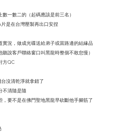
上數一數二的（起碼應該是前三名）
A片是在台灣壓製再出口安捏
道實況，做成光碟送給弟子或當路邊的結緣品
他聽說客戶聯絡窗口叫黑龍時整個不敢怠慢）
對方QC
機台沒清乾淨就拿錯了
分不清隨是隨
些，要不是在佛門聖地黑龍早砍斷他手腳筋了
奶