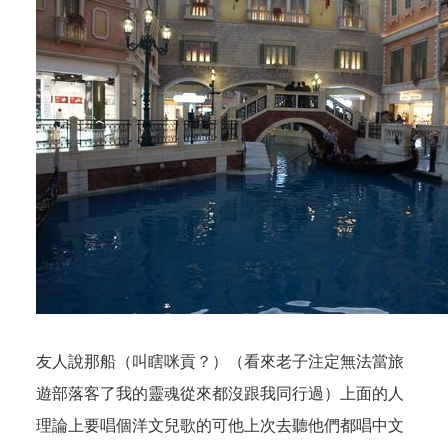
友人說那船（叫瞎咪貢？）（看來老子注定無法當旅
遊部落客了我的靈魂從來都沒跟我同行過）上面的人
理論上要唱個洋文兒歌的可他上次去聽他們都唱中文