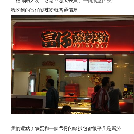
工程師隔天晚上念念不忘又去買了一個漢堡回飯店
我吃到的富仔酸辣粉就普通偏差
我們還點了魚蛋和一個帶骨的豬扒包都很平凡是屬於