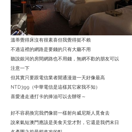
溫蒂覺得床沒有很素喜但我覺得挺不賴
不過這裡的網路是要錢的只有大廳不用
聽說銀河的房間網路也不用錢，無網不歡的朋友可以
注意一下
但其實只要跟電信業者開通漫遊一天好像最高
NTD399（中華電信是這樣其它家我不知）
喜愛邊走邊打卡的捧油可以去辦呀～
好不容易換完我們像箭一樣射向威尼斯人覓食去
說來氣短澳門應該是美食天堂才對，它還是我們末日
名產團之前最想進攻的點