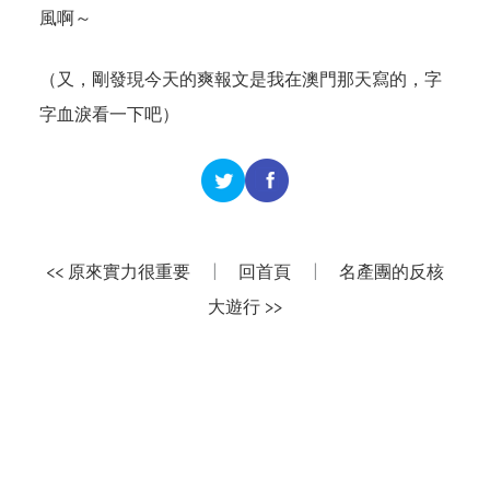
風啊～
（又，剛發現今天的
爽報文
是我在澳門那天寫的，字
字血淚看一下吧）
<< 原來實力很重要
|
回首頁
|
名產團的反核
大遊行 >>