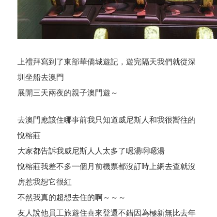
上禮拜寫到了東部華僑城遊記，遊完隔天我們就從深
圳坐船去澳門
展開三天兩夜的親子澳門遊～
去澳門應該住哪事前我只知道威尼斯人和我很嚮往的
悅榕莊
大家都告訴我威尼斯人人太多了嗯湯啊嗯湯
悅榕莊我差不多一個月前機票都沒訂時上網去查就沒
房惹我想它很紅
不然我真的超想去住的啊～～～
友人說他員工旅遊住喜來登還不錯因為極新無比去年