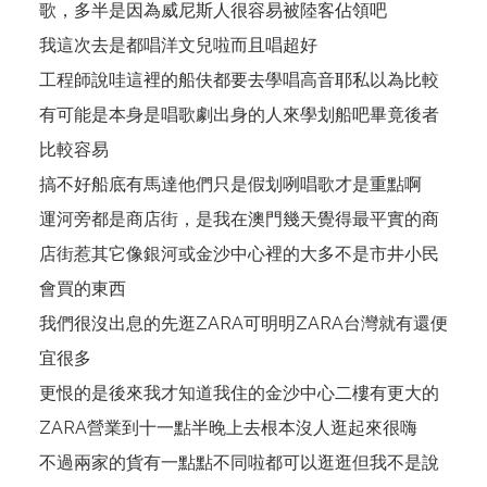
歌，多半是因為威尼斯人很容易被陸客佔領吧
我這次去是都唱洋文兒啦而且唱超好
工程師說哇這裡的船伕都要去學唱高音耶私以為比較
有可能是本身是唱歌劇出身的人來學划船吧畢竟後者
比較容易
搞不好船底有馬達他們只是假划咧唱歌才是重點啊
運河旁都是商店街，是我在澳門幾天覺得最平實的商
店街惹其它像銀河或金沙中心裡的大多不是市井小民
會買的東西
我們很沒出息的先逛ZARA可明明ZARA台灣就有還便
宜很多
更恨的是後來我才知道我住的金沙中心二樓有更大的
ZARA營業到十一點半晚上去根本沒人逛起來很嗨
不過兩家的貨有一點點不同啦都可以逛逛但我不是說