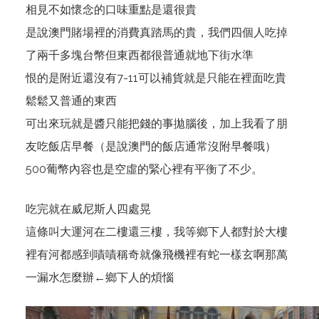
相見不如懷念的口味重點是還很貴
是說澳門賭場裡的消費真踏馬的貴，我們四個人吃掉
了兩千多塊台幣但東西都很普通就地下街水準
恨的是附近還沒有7-11可以補貨就是只能在裡面吃貴
鬆鬆又普通的東西
可出來玩就是醬只能把錢的事拋腦後，加上我看了朋
友吃飯店早餐（是說澳門的飯店通常沒附早餐哦）
500葡幣內容也是空虛的緊心裡有平衡了不少。
吃完就在威尼斯人四處晃
這條叫大運河在二樓還三樓，我等鄉下人都對於大樓
裡有河都感到嘖嘖稱奇就像飛機裡有蛇一樣玄啊那萬
一漏水怎麼辦←鄉下人的煩惱