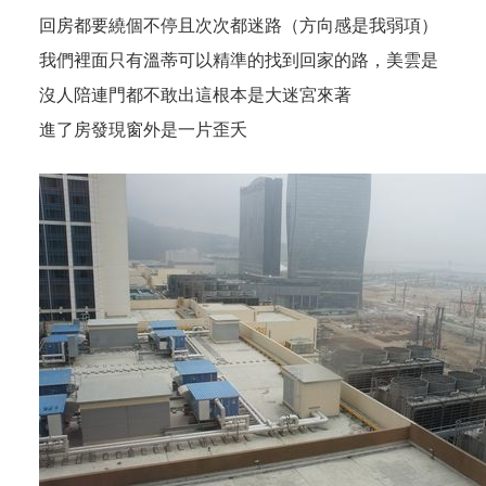
回房都要繞個不停且次次都迷路（方向感是我弱項）
我們裡面只有溫蒂可以精準的找到回家的路，美雲是
沒人陪連門都不敢出這根本是大迷宮來著
進了房發現窗外是一片歪夭