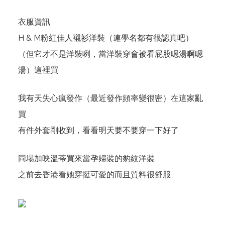
衣服資訊
H & M粉紅佳人襯衫洋裝（連學名都有很認真吧）
（但它才不是洋裝咧，當洋裝穿會被看屁股嗯湯啊嗯
湯）
這裡買
我有天失心瘋發作（最近發作頻率變很密）在這家亂
買
有件外套剛收到，看看明天要不要穿一下好了
同場加映溫蒂買來當孕婦裝的
豹紋洋裝
之前去香港看她穿挺可愛的而且質料很舒服