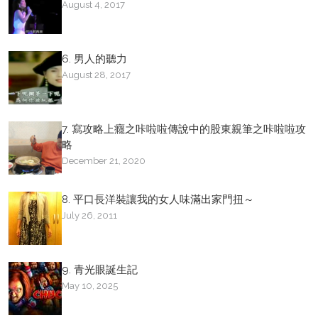
August 4, 2017
6. 男人的聽力
August 28, 2017
7. 寫攻略上癮之咔啦啦傳說中的股東親筆之咔啦啦攻
略
December 21, 2020
8. 平口長洋裝讓我的女人味滿出家門扭～
July 26, 2011
9. 青光眼誕生記
May 10, 2025