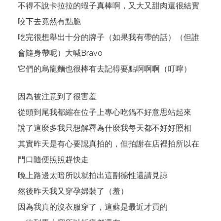
不得不說卡拉拉的蝦子真棒啊，又大又甜肉還很結實
咬下去竟然有點脆
吃完很想舉出十分的牌子（如果我有帶的話）（但誰
會隨身帶呢）大喊Bravo
它們的烏龍麵也很棒有去記得要點啊啊啊（叮嚀）
因為被注意到了很害羞
從頭到尾我都縮在位子上專心吃鍋不好意思站起來
說了這麼多我只想解釋為什麼我每天都不好好照相
其實昨天是有心要認真拍的，但拍謝在店裡拍所以在
門口隨便照照趕快走
晚上路邊太暗所以就拍出這副德性還請見諒
然後昨天我又穿孕婦裝了（羞）
因為我真的沒衣服穿了，這蘇是最近才買的