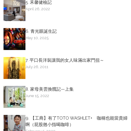
5. 禾馨健檢記
April 26, 2022
6. 青光眼誕生記
May 10, 2025
7. 平口長洋裝讓我的女人味滿出家門扭～
July 26, 2011
8. 家母美雲換髖記—上集
June 15, 2022
9. 【工商】有了TOTO WASHLET+ 咖稱也能當貴婦
啊（屁股翹小指喝咖啡）