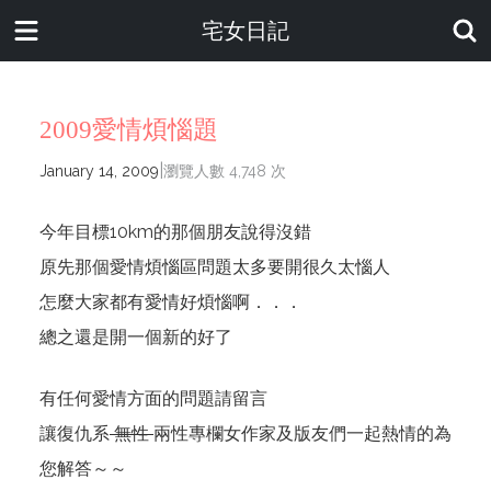
宅女日記
2009愛情煩惱題
|
January 14, 2009
瀏覽人數 4,748 次
今年目標10km的那個朋友說得沒錯
原先那個愛情煩惱區問題太多要開很久太惱人
怎麼大家都有愛情好煩惱啊．．．
總之還是開一個新的好了
有任何愛情方面的問題請留言
讓復仇系
無性
兩性專欄女作家及版友們一起熱情的為
您解答～～